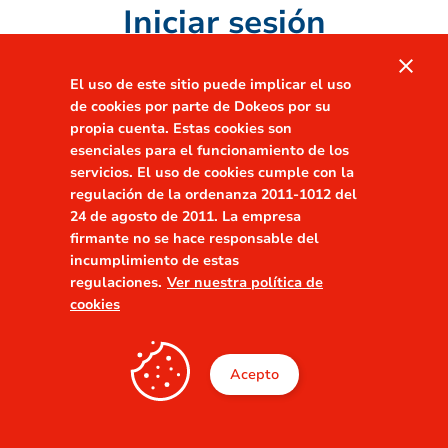
Iniciar sesión
close
Bienvenue sur l'espace e-learning de l'AFJE !
El uso de este sitio puede implicar el uso
de cookies por parte de Dokeos por su
propia cuenta. Estas cookies son
Connexion
esenciales para el funcionamiento de los
servicios. El uso de cookies cumple con la
regulación de la ordenanza 2011-1012 del
24 de agosto de 2011. La empresa
firmante no se hace responsable del
incumplimiento de estas
regulaciones.
Ver nuestra política de
cookies
Acepto